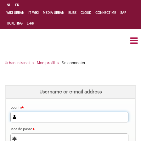
Aller
NL
FR
au
Top
WIKI URBAN
IT WIKI
MEDIA URBAN
ELISE
CLOUD
CONNECT ME
SAP
contenu
Links
principal
TICKETING
E-HR
FR
Urban Intranet
Mon profil
Se connecter
Username or e-mail address
Log In
Mot de passe